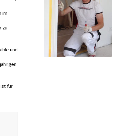
h im
a zu
xible und
gjährigen
ist für